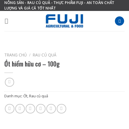
Skip
NÔNG SẢN - RAU CỦ QUẢ - THỰC PHẨM FUJI - AN TOÀN CHẤT
LƯỢNG VÀ GIÁ CẢ TỐT NHẤT
to
content
TRANG CHỦ
/
RAU CỦ QUẢ
Ớt hiểm hữu cơ – 100g
Danh mục:
Ớt
,
Rau củ quả