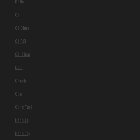
Bí Đỏ
Cá
Cà Chua
Cà Rốt
Cải Thảo
Cam
Chanh
Cua
Gừng Tươi
Hành Lá
Hành Tây