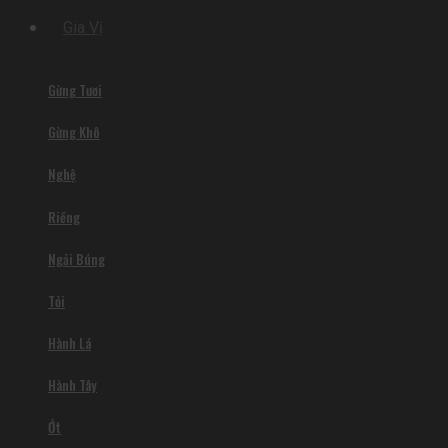
Gia Vị
Gừng Tươi
Gừng Khô
Nghệ
Riềng
Ngải Búng
Tỏi
Hành Lá
Hành Tây
Ớt