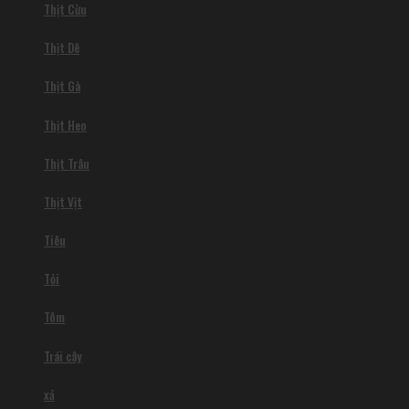
Thịt Cừu
Thịt Dê
Thịt Gà
Thịt Heo
Thịt Trâu
Thịt Vịt
Tiêu
Tỏi
Tôm
Trái cây
xả