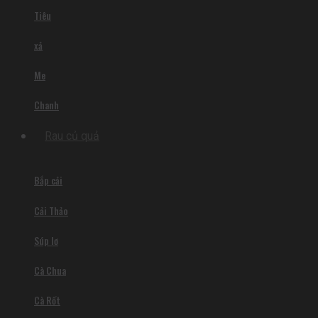
Tiêu
xả
Me
Chanh
Rau củ quả
Bắp cải
Cải Thảo
Súp lơ
Cà Chua
Cà Rốt