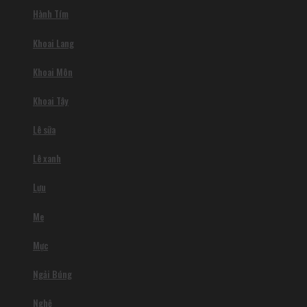
Hành Tím
Khoai Lang
Khoai Môn
Khoai Tây
Lê sữa
Lê xanh
Lựu
Me
Mực
Ngải Búng
Nghệ