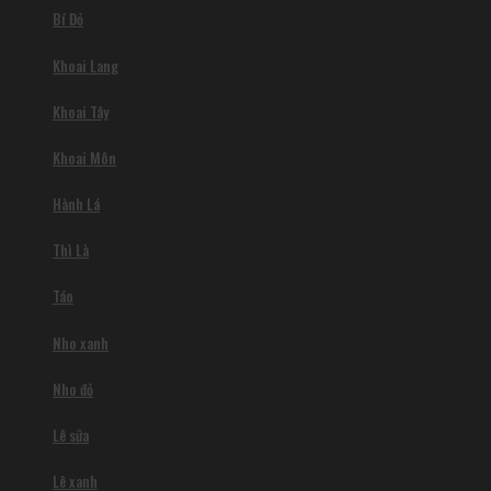
Bí Đỏ
Khoai Lang
Khoai Tây
Khoai Môn
Hành Lá
Thì Là
Táo
Nho xanh
Nho đỏ
Lê sữa
Lê xanh