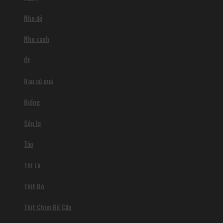
Nho đỏ
Nho xanh
Ớt
Rau củ quả
Riềng
Súp lơ
Táo
Thì Là
Thịt Bò
Thịt Chim Bồ Câu